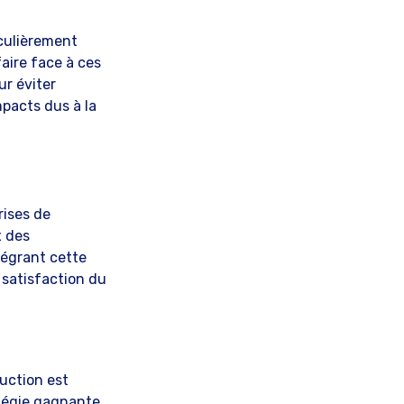
iculièrement
aire face à ces
ur éviter
mpacts dus à la
rises de
x des
tégrant cette
 satisfaction du
uction est
atégie gagnante