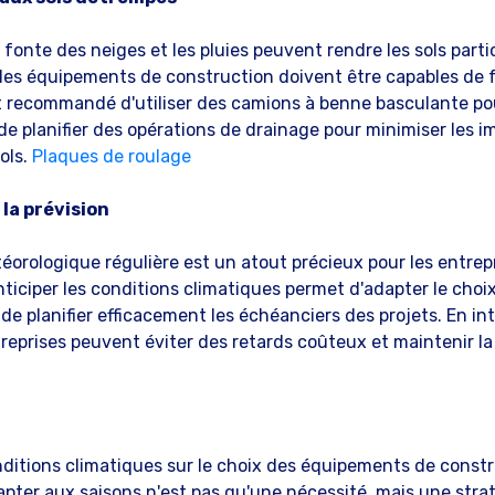
 fonte des neiges et les pluies peuvent rendre les sols part
, les équipements de construction doivent être capables de f
st recommandé d'utiliser des camions à benne basculante po
 de planifier des opérations de drainage pour minimiser les i
ols.
Plaques de roulage
la prévision
éorologique régulière est un atout précieux pour les entrep
ticiper les conditions climatiques permet d'adapter le choi
e planifier efficacement les échéanciers des projets. En in
treprises peuvent éviter des retards coûteux et maintenir la
nditions climatiques sur le choix des équipements de constr
dapter aux saisons n'est pas qu'une nécessité, mais une str