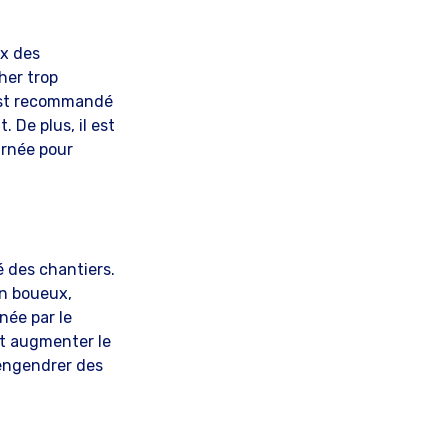
ix des
her trop
 est recommandé
 De plus, il est
urnée pour
é des chantiers.
in boueux,
ée par le
ut augmenter le
engendrer des