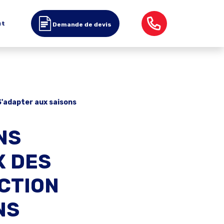
ct
Demande de devis
S'adapter aux saisons
NS
X DES
CTION
NS