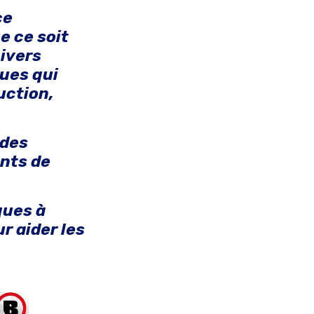
ce
e ce soit
hivers
ues qui
uction,
 des
ents de
ques à
r aider les