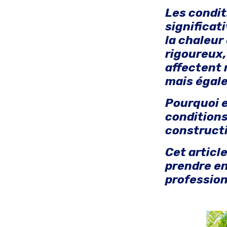
Les condit
significat
la chaleur
rigoureux,
affectent
mais égal
Pourquoi e
conditions
construct
Cet articl
prendre en
profession