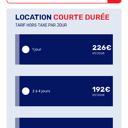
LOCATION
COURTE DURÉE
TARIF HORS TAXE PAR JOUR
226€
1 jour
HT/JOUR
192€
2 à 4 jours
HT/JOUR