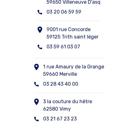
59650 Villeneuve D'asq
03 20 06 59 59
9001 rue Concorde
59125 Trith saint léger
03 59 61 03 07
1 rue Amaury de la Grange
59660 Merville
03 28 43 40 00
3 la couture du hêtre
62580 Vimy
03 21 67 23 23