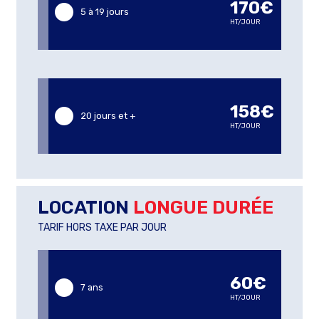
170€
5 à 19 jours
HT/JOUR
158€
20 jours et +
HT/JOUR
LOCATION
LONGUE DURÉE
TARIF HORS TAXE PAR JOUR
60€
7 ans
HT/JOUR