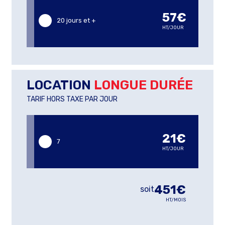
57€
20 jours et +
HT/JOUR
LOCATION
LONGUE DURÉE
TARIF HORS TAXE PAR JOUR
21€
7
HT/JOUR
451€
soit
HT/MOIS