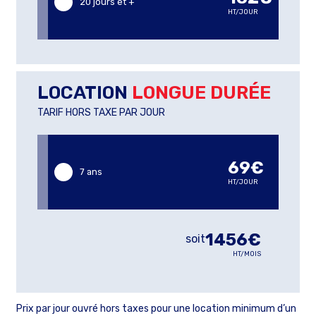
20 jours et +
HT/JOUR
LOCATION
LONGUE DURÉE
TARIF HORS TAXE PAR JOUR
69€
7 ans
HT/JOUR
1456€
soit
HT/MOIS
Prix par jour ouvré hors taxes pour une location minimum d’un