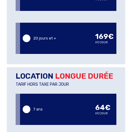
169€
20 jours et +
HT/JOUR
LOCATION
LONGUE DURÉE
TARIF HORS TAXE PAR JOUR
64€
7 ans
HT/JOUR