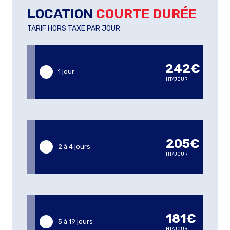
LOCATION
COURTE DURÉE
TARIF HORS TAXE PAR JOUR
242€
1 jour
HT/JOUR
205€
2 à 4 jours
HT/JOUR
181€
5 à 19 jours
HT/JOUR