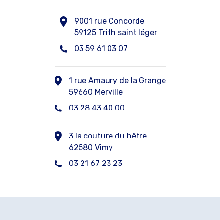
9001 rue Concorde
59125 Trith saint léger
03 59 61 03 07
1 rue Amaury de la Grange
59660 Merville
03 28 43 40 00
3 la couture du hêtre
62580 Vimy
03 21 67 23 23