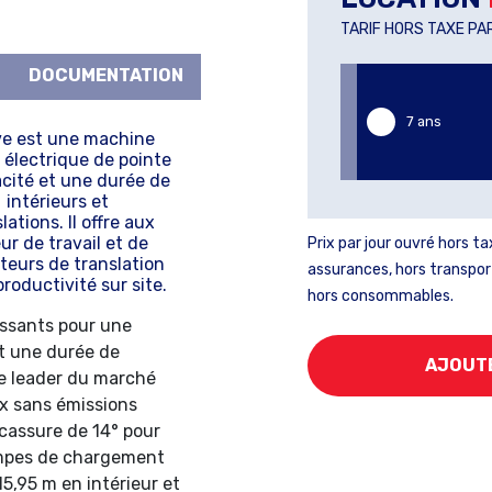
TARIF HORS TAXE PA
DOCUMENTATION
7 ans
ve est une machine
électrique de pointe
cité et une durée de
intérieurs et
tions. Il offre aux
r de travail et de
Prix par jour ouvré hors 
teurs de translation
assurances, hors transpor
roductivité sur site.
hors consommables.
issants pour une
t une durée de
e leader du marché
x sans émissions
 cassure de 14° pour
rampes de chargement
15,95 m en intérieur et