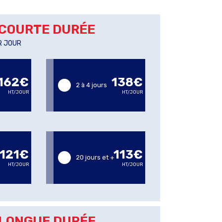
COURTE DURÉE
R JOUR
162€
138€
2 à 4 jours
HT/JOUR
HT/JOUR
121€
113€
20 jours et +
HT/JOUR
HT/JOUR
LONGUE DURÉE